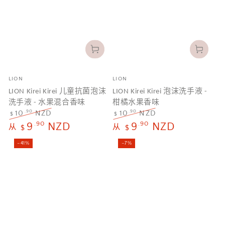
品
品
LION
LION
牌
牌
LION Kirei Kirei 儿童抗菌泡沫
LION Kirei Kirei 泡沫洗手液 -
洗手液 - 水果混合香味
柑橘水果香味
.90
.90
10
NZD
10
NZD
$
$
正
特
正
特
.90
.90
9
NZD
9
NZD
从
$
从
$
常
卖
常
卖
价
价
价
价
–41%
–7%
格
格
格
格