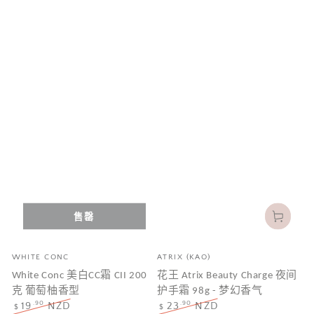
售罄
品
品
WHITE CONC
ATRIX (KAO)
牌
牌
White Conc 美白CC霜 CII 200
花王 Atrix Beauty Charge 夜间
克 葡萄柚香型
护手霜 98g - 梦幻香气
.90
.90
19
NZD
23
NZD
$
$