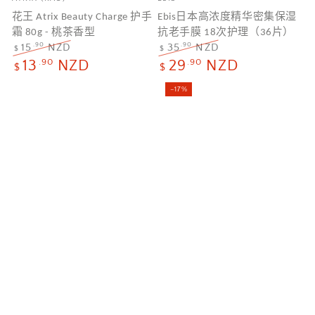
牌
牌
花王 Atrix Beauty Charge 护手
Ebis日本高浓度精华密集保湿
霜 80g - 桃茶香型
抗老手膜 18次护理（36片）
.90
.90
15
NZD
35
NZD
$
$
正
特
正
特
.90
.90
13
NZD
29
NZD
$
$
常
卖
常
卖
价
价
价
价
–17%
格
格
格
格