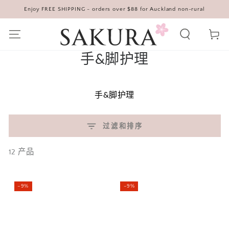
Enjoy FREE SHIPPING - orders over $88 for Auckland non-rural
跳到内容
购
物
车
收
手&脚护理
藏:
手
脚护理
&
过滤和排序
12 产品
–9%
–9%