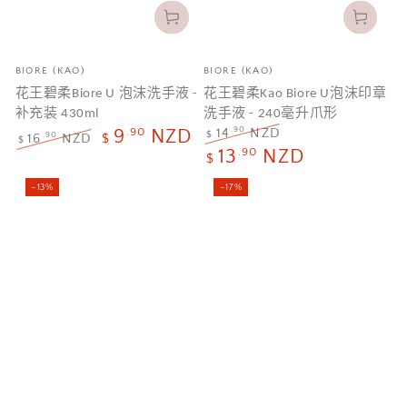
品
品
BIORE (KAO)
BIORE (KAO)
牌
牌
花王碧柔Biore U 泡沫洗手液 -
花王碧柔Kao Biore U泡沫印章
补充装 430ml
洗手液 - 240毫升爪形
.90
.90
14
NZD
9
NZD
$
.90
16
NZD
$
$
正
特
.90
13
NZD
正
特
$
常
卖
常
卖
价
价
–13%
–17%
价
价
格
格
格
格