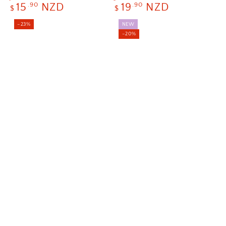
正
特
正
特
.90
.90
15
NZD
19
NZD
$
$
常
卖
常
卖
价
价
价
价
–23%
NEW
–20%
格
格
格
格