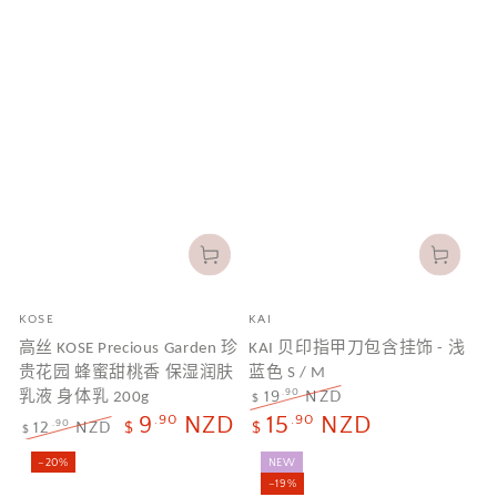
品
品
KOSE
KAI
牌
牌
高丝 KOSE Precious Garden 珍
KAI 贝印指甲刀包含挂饰 - 浅
贵花园 蜂蜜甜桃香 保湿润肤
蓝色 S / M
乳液 身体乳 200g
.90
19
NZD
$
正
特
.90
.90
9
NZD
15
NZD
.90
12
NZD
$
$
$
常
卖
正
特
价
价
–20%
NEW
常
卖
–19%
格
格