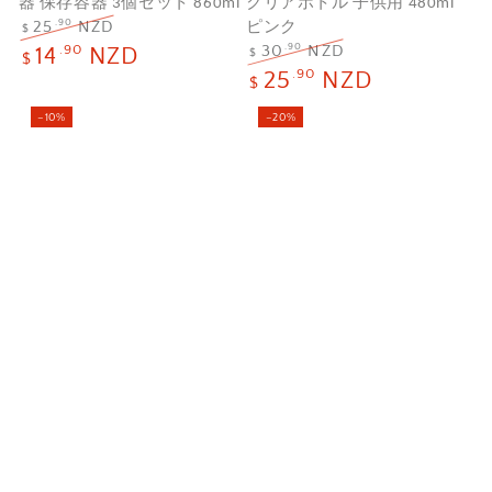
器 保存容器 3個セット 860ml
クリアボトル 子供用 480ml
ー
ー
.90
ピンク
25
NZD
$
.90
定
セ
.90
30
NZD
14
NZD
$
$
価
ー
定
セ
.90
25
NZD
$
ル
価
ー
価
ル
–10%
–20%
格
価
格