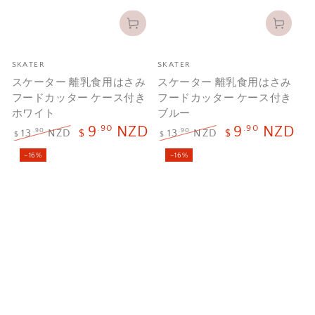
メ
メ
SKATER
SKATER
ー
ー
スケーター 離乳食用はさみ
スケーター 離乳食用はさみ
カ
カ
フードカッター ケース付き
フードカッター ケース付き
ー
ー
ホワイト
ブルー
.90
.90
9
NZD
9
NZD
.90
.90
13
NZD
$
13
NZD
$
$
$
定
セ
定
セ
–16%
–16%
価
ー
価
ー
ル
ル
価
価
格
格