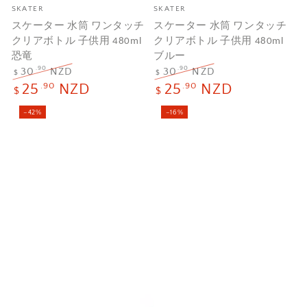
メ
メ
SKATER
SKATER
ー
ー
スケーター 水筒 ワンタッチ
スケーター 水筒 ワンタッチ
カ
カ
クリアボトル 子供用 480ml
クリアボトル 子供用 480ml
ー
ー
恐竜
ブルー
.90
.90
30
NZD
30
NZD
$
$
定
セ
定
セ
.90
.90
25
NZD
25
NZD
$
$
価
ー
価
ー
ル
ル
–42%
–16%
価
価
格
格