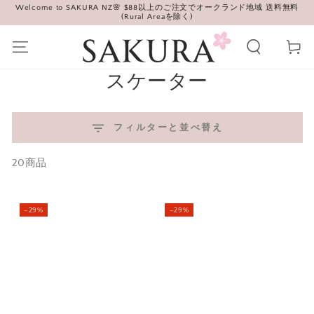
Welcome to SAKURA NZ🌸 $88以上のご注文でオークランド地域 送料無料
コンテンツにスキッ
(Rural Areaを除く)
プする
カ
ー
ト
コ
スケーター
レ
ク
フィルターと並べ替え
シ
20商品
ョ
ン:
–29%
–29%