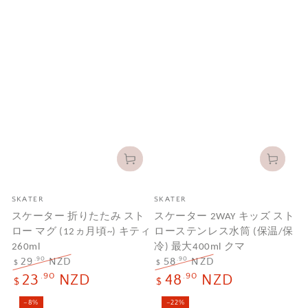
メ
メ
SKATER
SKATER
ー
ー
スケーター 折りたたみ スト
スケーター 2WAY キッズ スト
カ
カ
ロー マグ (12ヵ月頃~) キティ
ローステンレス水筒 (保温/保
ー
ー
260ml
冷) 最大400ml クマ
.90
.90
29
NZD
58
NZD
$
$
定
セ
定
セ
.90
.90
23
NZD
48
NZD
$
$
価
ー
価
ー
ル
ル
–8%
–22%