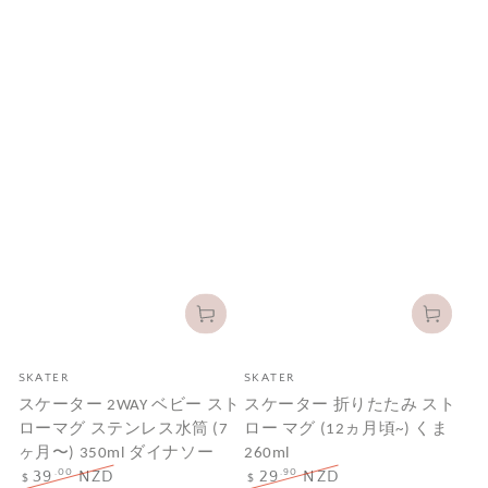
メ
メ
SKATER
SKATER
ー
ー
スケーター 2WAY ベビー スト
スケーター 折りたたみ スト
カ
カ
ローマグ ステンレス水筒 (7
ロー マグ (12ヵ月頃~) くま
ー
ー
ヶ月〜) 350ml ダイナソー
260ml
.00
.90
39
NZD
29
NZD
$
$