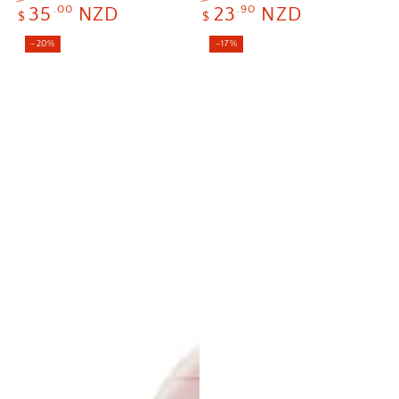
定
セ
定
セ
.00
.90
35
NZD
23
NZD
$
$
価
ー
価
ー
ル
ル
–20%
–17%
価
価
格
格